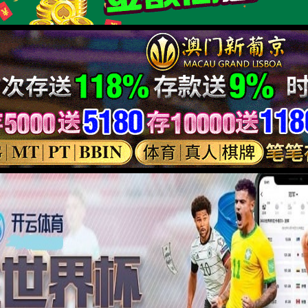
多元领域的企业展开对话，其中包括当地颇
及熟悉当地房产市场的房屋中介公司。在交
了深入且富有成效的沟通。高俊海董事长详
优势，同时也认真倾听了葡方企业对于当地