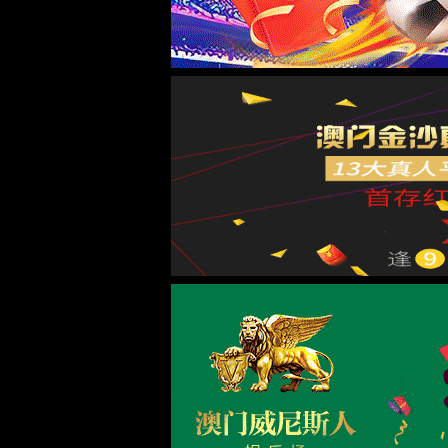
集团中高层储备岗位
联系我们
联系我们
留言反馈
中儒365英国上市公司官网
在全球化浪潮汹涌澎湃的当下，中儒3
不移地踏上海外市场拓展之路。
为更好的开拓海外市场，中儒365英
集团在海外的业务版图 。
在葡萄牙期间，高俊海董事长受到了
对于此次合作交流的关注，也为后续的洽