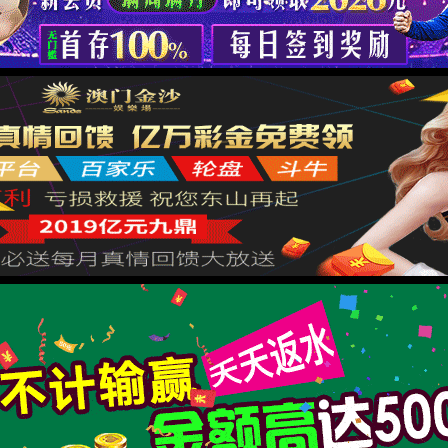
65英国上市公司官网积极响应时代号召，
国上市公司官网董事长高俊海踏上了远赴葡
莱里亚大区的高度重视，大区主席、市长贡
谈营造了良好的氛围。