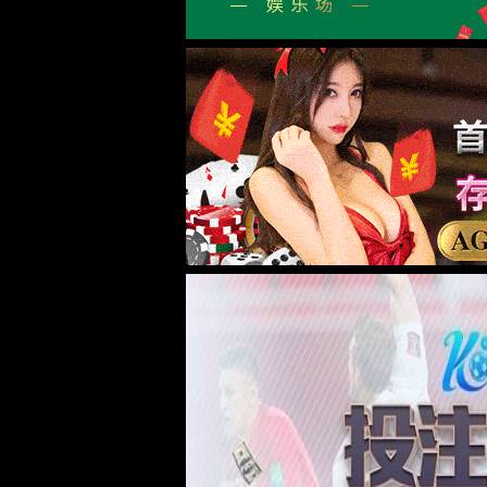
洽谈期间，高俊海董事长积极与当地
公司、专注于细节品质的装饰装修公司以
当地市场需求以及合作模式等核心议题展开
术创新、项目管理以及品牌实力等方面的
发展历程
development history
企业简介
Company profile
联系方式
contact information
精品工程