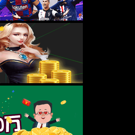
以敏锐的市场洞察力和果敢的决策力，坚定
萄牙的征程，此行旨在深入洽谈合作，拓展
沙洛・咯佩斯全程陪同，这不仅彰显了当地