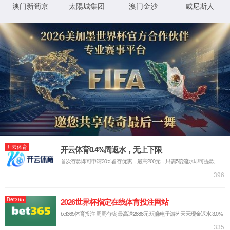
产品
中心
Product display
魏桥铝深加工厂产业园项目
内蒙古重工风电产业园项目
惠民润龙风电产业园
广东龙马风电产业园