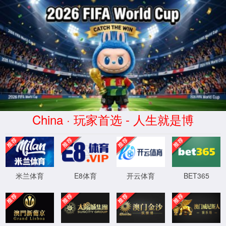
365英国上市(集团)品牌公司-
Official website
首页
走进365英国上市公司官网
精品工程
施工案例
新闻中心
加入我们
联系我们