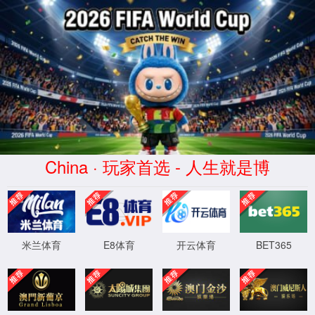
365英国上市(集团)品牌公
司-Official website
网站首页
走进365英国上市公司官网
公司宣传片
公司简介
领导致辞
企业文化
发展历程
营业执照
企业资质
产业版图
钢结构厂房
建筑工程
学校工程
市政工程
装修装饰工程
精品工程
案例展示
新闻中心
公司新闻