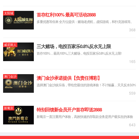
济南安博高新物流园
济南丹夫食品有限公司一期工程
公司
简介
company profile
中儒365英国上市公司官网有限公司改制于2000年，位于山
东省济南市济阳区，是以建筑施工总承包为主，集房地产、金
融、建筑劳务、物业管理、大健康、教育培训为一体的公司。注
册资金31900万元，管理人员从业人数800人，2023年营业收入
69亿元，承揽额突破75亿元资产规模19.65亿元。