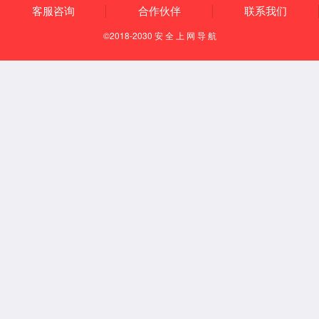
工程
案例
Engineering case
安博国际物流园
蓬莱机场
广东龙马风电产业园
山亭宾馆